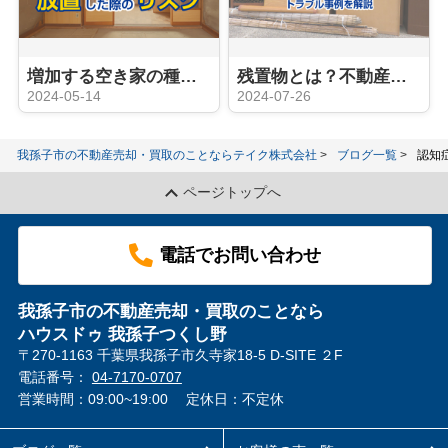
増加する空き家の種類と放置した際のリスク
残置物とは？不動産売却時に残置物が引き起こすトラブル事例を解説
2024-05-14
2024-07-26
我孫子市の不動産売却・買取のことならテイク株式会社
ブログ一覧
認知
ページトップへ
電話でお問い合わせ
我孫子市の不動産売却・買取のことなら
ハウスドゥ 我孫子つくし野
〒270-1163 千葉県我孫子市久寺家18-5 D-SITE ２F
電話番号：
04-7170-0707
営業時間：09:00~19:00
定休日：不定休