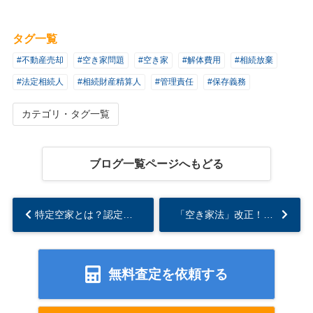
タグ一覧
#不動産売却
#空き家問題
#空き家
#解体費用
#相続放棄
#法定相続人
#相続財産精算人
#管理責任
#保存義務
カテゴリ・タグ一覧
ブログ一覧ページへもどる
特定空家とは？認定基準とリスクについて...
「空き家法」改正！「管理不全空き家」固定資産税増税の可能性...
無料査定を依頼する