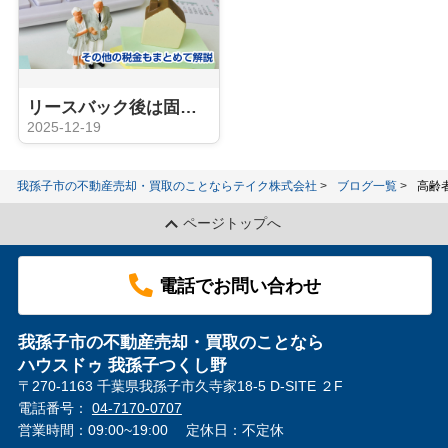
リースバック後は固定資産税を払わなくていい？その他の税金もまとめて解説
2025-12-19
我孫子市の不動産売却・買取のことならテイク株式会社
ブログ一覧
高齢
ページトップへ
電話でお問い合わせ
我孫子市の不動産売却・買取のことなら
ハウスドゥ 我孫子つくし野
〒270-1163 千葉県我孫子市久寺家18-5 D-SITE ２F
電話番号：
04-7170-0707
営業時間：09:00~19:00
定休日：不定休