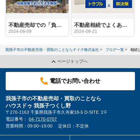
不動産売却での「負動産」とは？ -相続放棄や処分方法を解説-
不動産相続でよくあるトラブルと解決策
2024-08-09
2024-08-21
我孫子市の不動産売却・買取のことならテイク株式会社
ブログ一覧
相続
ページトップへ
電話でお問い合わせ
我孫子市の不動産売却・買取のことなら
ハウスドゥ 我孫子つくし野
〒270-1163 千葉県我孫子市久寺家18-5 D-SITE ２F
電話番号：
04-7170-0707
営業時間：09:00~19:00
定休日：不定休