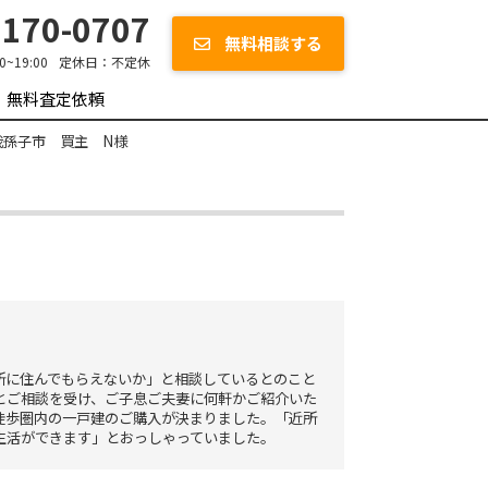
170-0707
無料相談する
00~19:00
定休日：
不定休
無料査定依頼
我孫子市 買主 N様
所に住んでもらえないか」と相談しているとのこと
とご相談を受け、ご子息ご夫妻に何軒かご紹介いた
徒歩圏内の一戸建のご購入が決まりました。「近所
生活ができます」とおっしゃっていました。