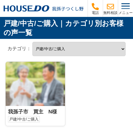
メニュー
電話
無料相談
戸建/中古/ご購入｜カテゴリ別お客様
の声一覧
カテゴリ：
我孫子市 買主 N様
戸建/中古/ご購入