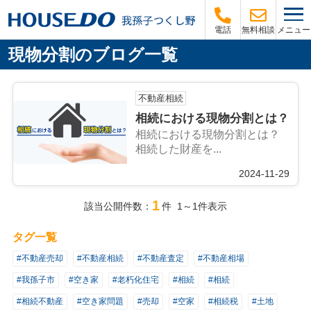
メニュー
電話
無料相談
現物分割のブログ一覧
不動産相続
相続における現物分割とは？
相続における現物分割とは？
相続した財産を...
2024-11-29
1
該当公開件数：
件 1～1件表示
タグ一覧
#不動産売却
#不動産相続
#不動産査定
#不動産相場
#我孫子市
#空き家
#老朽化住宅
#相続
#相続
#相続不動産
#空き家問題
#売却
#空家
#相続税
#土地